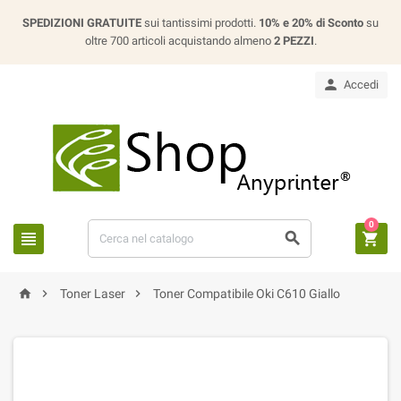
SPEDIZIONI GRATUITE
sui tantissimi prodotti.
10% e 20% di Sconto
su
oltre 700 articoli acquistando almeno
2 PEZZI
.

Accedi
0






Toner Laser
Toner Compatibile Oki C610 Giallo