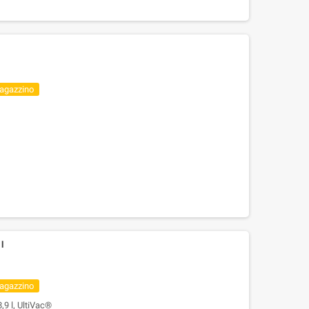
magazzino
l
magazzino
9 l, UltiVac®