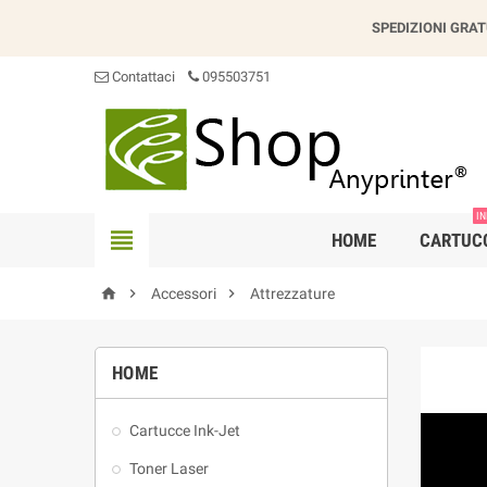
SPEDIZIONI GRAT
Contattaci
095503751
IN

HOME
CARTUC



Accessori
Attrezzature
HOME
Cartucce Ink-Jet
Toner Laser