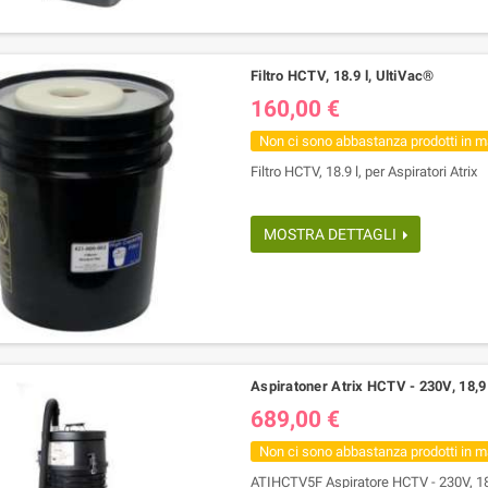
Filtro HCTV, 18.9 l, UltiVac®
160,00 €
Compatibile Canon PG
Toner Compatibile Brother TN 1050,
545XL Nera
TN-1050
Non ci sono abbastanza prodotti in 
18,50 €
15,00 €
Filtro HCTV, 18.9 l, per Aspiratori Atrix
MOSTRA DETTAGLI
Aspiratoner Atrix HCTV - 230V, 18,9 
689,00 €
Non ci sono abbastanza prodotti in 
ATIHCTV5F Aspiratore HCTV - 230V, 18,