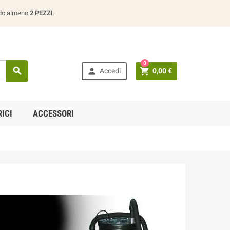
ando almeno
2 PEZZI
.
0



Accedi
0,00 €
ICI
ACCESSORI