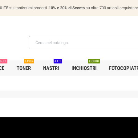
UITE
sui tantissimi prodotti.
10% e 20% di Sconto
su oltre 700 articoli acquist
K-JET
LASER
& TTR
LIQUIDI
CE
TONER
NASTRI
INCHIOSTRI
FOTOCOPIATR