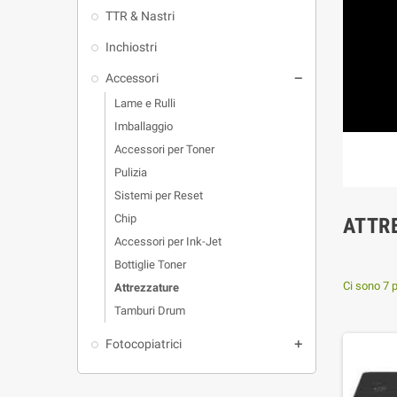
TTR & Nastri
Inchiostri
Accessori

Lame e Rulli
Imballaggio
Accessori per Toner
Pulizia
Sistemi per Reset
Chip
ATTR
Accessori per Ink-Jet
Bottiglie Toner
Ci sono 7 p
Attrezzature
Tamburi Drum
Fotocopiatrici
