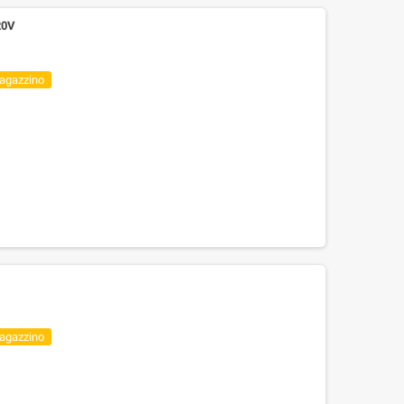
20V
magazzino
magazzino