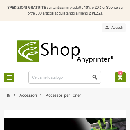
SPEDIZIONI GRATUITE
sui tantissimi prodotti.
10% e 20% di Sconto
su
oltre 700 articoli acquistando almeno
2 PEZZI
.

Accedi
0






Accessori
Accessori per Toner