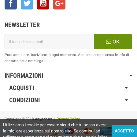
Facebook
Twitter
YouTube
Google+
NEWSLETTER
OK
Puoi annullare l'iscrizione in ogni momento. A questo scopo, cerca le info di
contatto nelle note legali.
INFORMAZIONI
ACQUISTI
CONDIZIONI
Copyright © 2018
Anyprinter
|
Privacy Policy
Utilizziamo i cookie per essere sicuri che tu possa avere
la migliore esperienza sul nostro sito. Se continui ad
ACCETTO