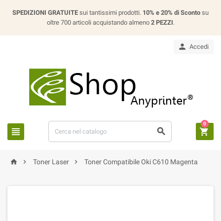
SPEDIZIONI GRATUITE
sui tantissimi prodotti.
10% e 20% di Sconto
su
oltre 700 articoli acquistando almeno
2 PEZZI
.

Accedi
0






Toner Laser
Toner Compatibile Oki C610 Magenta