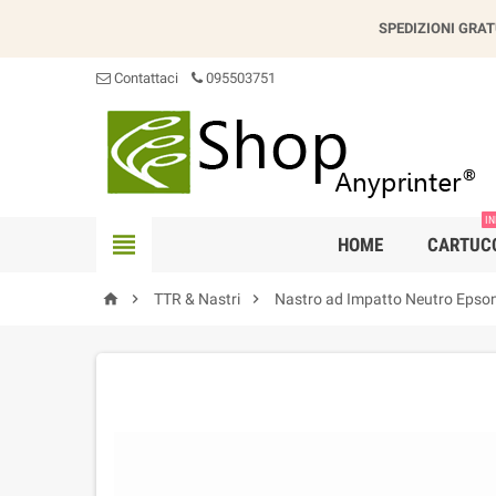
SPEDIZIONI GRAT
Contattaci
095503751
IN

HOME
CARTUC



TTR & Nastri
Nastro ad Impatto Neutro Epso