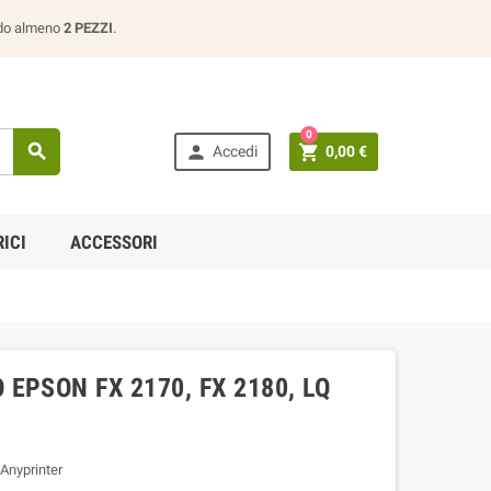
ando almeno
2 PEZZI
.
0



Accedi
0,00 €
ICI
ACCESSORI
EPSON FX 2170, FX 2180, LQ
Anyprinter