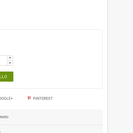
LLO
OGLE+
PINTEREST
tetto
e