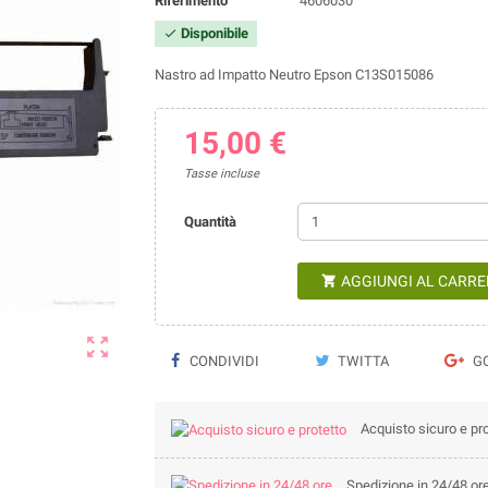
Riferimento
4606030
Disponibile

Nastro ad Impatto Neutro Epson C13S015086
15,00 €
Tasse incluse
Quantità
AGGIUNGI AL CARRE


CONDIVIDI
TWITTA
GO
Acquisto sicuro e pro
Spedizione in 24/48 or