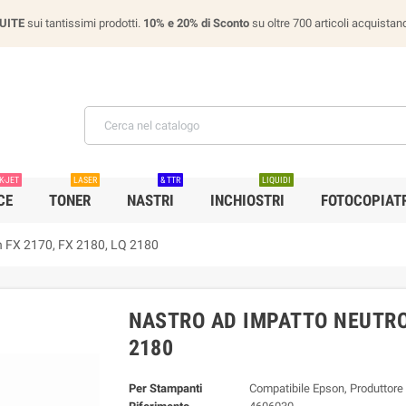
UITE
sui tantissimi prodotti.
10% e 20% di Sconto
su oltre 700 articoli acquist
K-JET
LASER
& TTR
LIQUIDI
CE
TONER
NASTRI
INCHIOSTRI
FOTOCOPIATR
n FX 2170, FX 2180, LQ 2180
NASTRO AD IMPATTO NEUTRO 
2180
Per Stampanti
Compatibile Epson, Produttore 