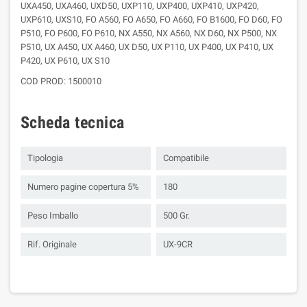
UXA450, UXA460, UXD50, UXP110, UXP400, UXP410, UXP420,
UXP610, UXS10, FO A560, FO A650, FO A660, FO B1600, FO D60, FO
P510, FO P600, FO P610, NX A550, NX A560, NX D60, NX P500, NX
P510, UX A450, UX A460, UX D50, UX P110, UX P400, UX P410, UX
P420, UX P610, UX S10
COD PROD: 1500010
Scheda tecnica
Tipologia
Compatibile
Numero pagine copertura 5%
180
Peso Imballo
500 Gr.
Rif. Originale
UX-9CR