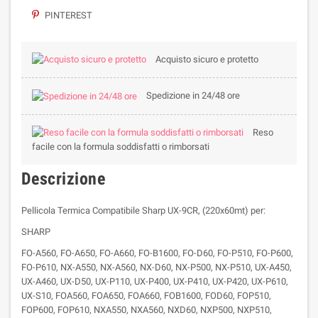
PINTEREST
Acquisto sicuro e protetto
Spedizione in 24/48 ore
Reso
facile con la formula soddisfatti o rimborsati
Descrizione
Pellicola Termica Compatibile Sharp UX-9CR, (220x60mt) per:
SHARP
FO-A560, FO-A650, FO-A660, FO-B1600, FO-D60, FO-P510, FO-P600,
FO-P610, NX-A550, NX-A560, NX-D60, NX-P500, NX-P510, UX-A450,
UX-A460, UX-D50, UX-P110, UX-P400, UX-P410, UX-P420, UX-P610,
UX-S10, FOA560, FOA650, FOA660, FOB1600, FOD60, FOP510,
FOP600, FOP610, NXA550, NXA560, NXD60, NXP500, NXP510,