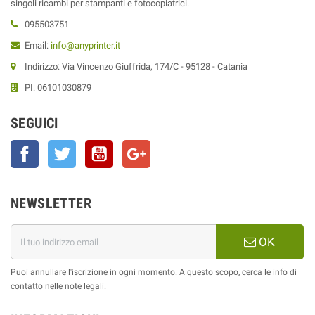
singoli ricambi per stampanti e fotocopiatrici.
095503751
Email:
info@anyprinter.it
Indirizzo: Via Vincenzo Giuffrida, 174/C - 95128 - Catania
PI: 06101030879
SEGUICI
Facebook
Twitter
YouTube
Google+
NEWSLETTER
OK
Puoi annullare l'iscrizione in ogni momento. A questo scopo, cerca le info di
contatto nelle note legali.