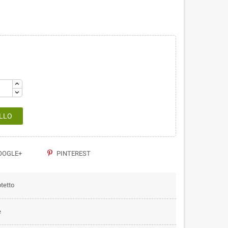
LLO
OGLE+
PINTEREST
tetto
e