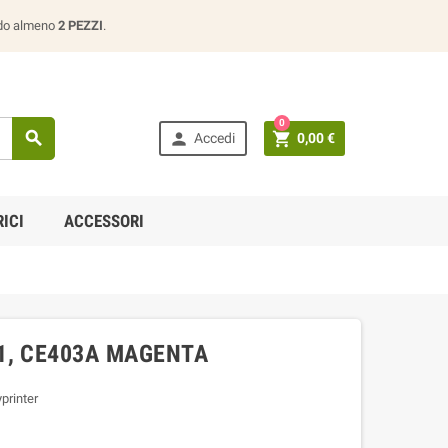
ando almeno
2 PEZZI
.
0



Accedi
0,00 €
ICI
ACCESSORI
1, CE403A MAGENTA
printer