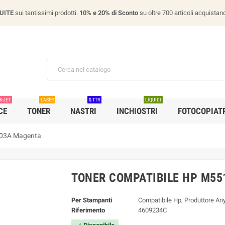
UITE
sui tantissimi prodotti.
10% e 20% di Sconto
su oltre 700 articoli acquist
K-JET
LASER
& TTR
LIQUIDI
CE
TONER
NASTRI
INCHIOSTRI
FOTOCOPIATR
403A Magenta
TONER COMPATIBILE HP M55
Per Stampanti
Compatibile Hp, Produttore Any
Riferimento
4609234C