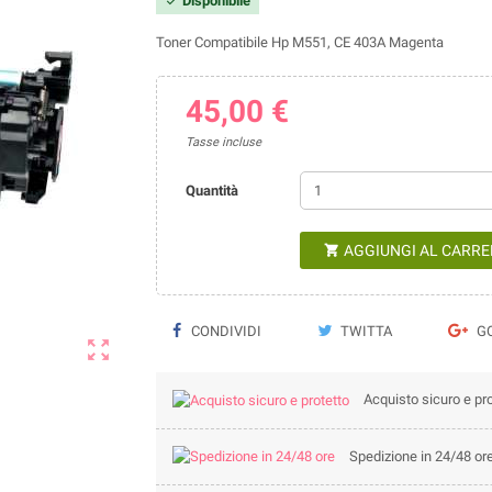
Disponibile

Toner Compatibile Hp M551, CE 403A Magenta
45,00 €
Tasse incluse
Quantità
AGGIUNGI AL CARRE

CONDIVIDI
TWITTA
GO

Acquisto sicuro e pro
Spedizione in 24/48 or