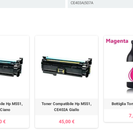
CE403A|507A
ile Hp M551,
Toner Compatibile Hp M551,
Bottiglia T
Ciano
CE402A Giallo
7
0 €
45,00 €