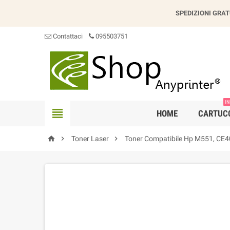
SPEDIZIONI GRAT
Contattaci
095503751
IN

HOME
CARTUC



Toner Laser
Toner Compatibile Hp M551, CE