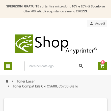
SPEDIZIONI GRATUITE
sui tantissimi prodotti.
10% e 20% di Sconto
su
oltre 700 articoli acquistando almeno
2 PEZZI
.

Accedi
0





Toner Laser

Toner Compatibile Oki C5600, C5700 Giallo