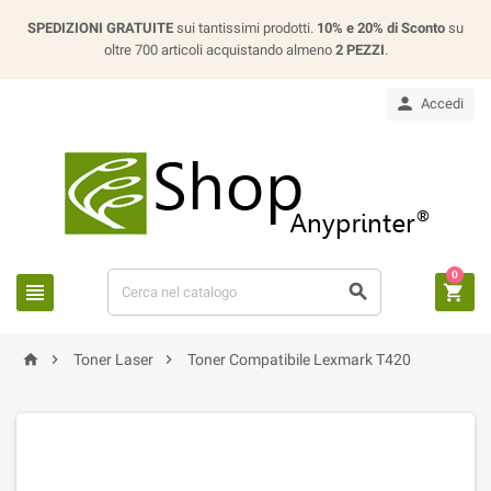
SPEDIZIONI GRATUITE
sui tantissimi prodotti.
10% e 20% di Sconto
su
oltre 700 articoli acquistando almeno
2 PEZZI
.

Accedi
0






Toner Laser
Toner Compatibile Lexmark T420