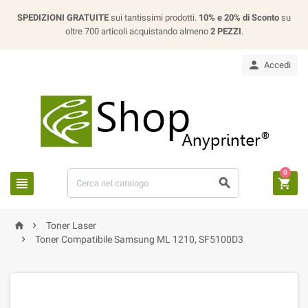
SPEDIZIONI GRATUITE
sui tantissimi prodotti.
10% e 20% di Sconto
su
oltre 700 articoli acquistando almeno
2 PEZZI
.

Accedi
0





Toner Laser

Toner Compatibile Samsung ML 1210, SF5100D3