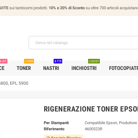
UITE
sui tantissimi prodotti.
10% e 20% di Sconto
su oltre 700 articoli acquist
K-JET
LASER
& TTR
LIQUIDI
CE
TONER
NASTRI
INCHIOSTRI
FOTOCOPIATR
5800, EPL 5900
RIGENERAZIONE TONER EPSON
Per Stampanti
Compatibile Epson, Produttore 
Riferimento
4600523R