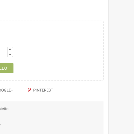
LLO
OGLE+
PINTEREST
tetto
e