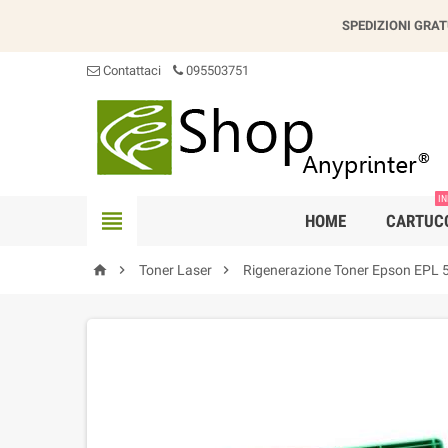
SPEDIZIONI GRAT
Contattaci
095503751
IN

HOME
CARTUC



Toner Laser
Rigenerazione Toner Epson EPL 