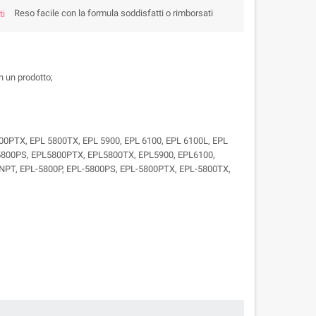
Reso facile con la formula soddisfatti o rimborsati
n un prodotto;
00PTX, EPL 5800TX, EPL 5900, EPL 6100, EPL 6100L, EPL
5800PS, EPL5800PTX, EPL5800TX, EPL5900, EPL6100,
0NPT, EPL-5800P, EPL-5800PS, EPL-5800PTX, EPL-5800TX,