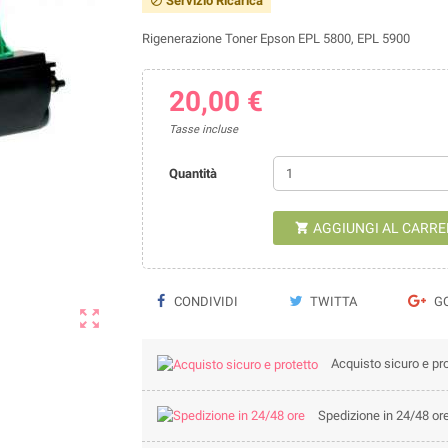
Servizio Ricarica

Rigenerazione Toner Epson EPL 5800, EPL 5900
20,00 €
Tasse incluse
Quantità
AGGIUNGI AL CARRE

CONDIVIDI
TWITTA
GO

Acquisto sicuro e pro
Spedizione in 24/48 or