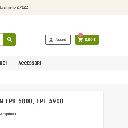
ando almeno
2 PEZZI
.
0



Accedi
0,00 €
ICI
ACCESSORI
 EPL 5800, EPL 5900
Anyprinter