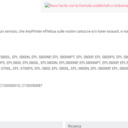
un servizio, che AnyPrinter effettua sulle vostre cartucce e/o toner esausti, e no
L 5800L, EPL 5800N, EPL 5800NP, EPL 5800NPT, EPL 5800P, EPL 5800PS, EPL 58
0PS, EPL5800, EPL5800L, EPL5800N, EPL5800NP, EPL5800NPT, EPL5800P, EPL
-5700L, EPL-5700PS, EPL-5800, EPL-5800L, EPL-5800N, EPL-5800NP, EPL-580
 C13S050010, C13S050087
Ricarica