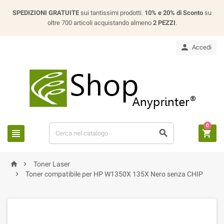
SPEDIZIONI GRATUITE
sui tantissimi prodotti.
10% e 20% di Sconto
su
oltre 700 articoli acquistando almeno
2 PEZZI
.

Accedi
0





Toner Laser

Toner compatibile per HP W1350X 135X Nero senza CHIP