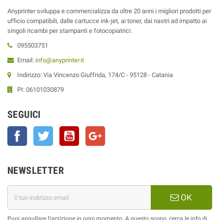
Anyprinter sviluppa e commercializza da oltre 20 anni i migliori prodotti per
ufficio compatibili, dalle cartucce ink-jet, ai toner, dai nastri ad impatto ai
singoli ricambi per stampanti e fotocopiatrici.
095503751
Email:
info@anyprinter.it
Indirizzo: Via Vincenzo Giuffrida, 174/C - 95128 - Catania
PI: 06101030879
SEGUICI
Facebook
Twitter
YouTube
Google+
NEWSLETTER
OK
Puoi annullare l'iscrizione in ogni momento. A questo scopo, cerca le info di