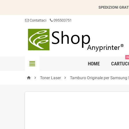
SPEDIZIONI GRAT
Contattaci
095503751
IN

HOME
CARTUC



Toner Laser
Tamburo Originale per Samsung