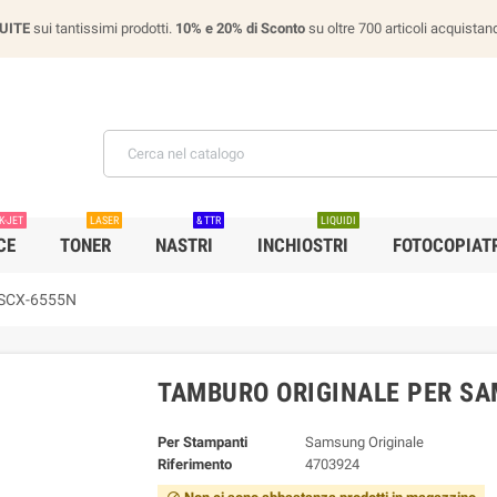
UITE
sui tantissimi prodotti.
10% e 20% di Sconto
su oltre 700 articoli acquist
K-JET
LASER
& TTR
LIQUIDI
CE
TONER
NASTRI
INCHIOSTRI
FOTOCOPIATR
 SCX-6555N
TAMBURO ORIGINALE PER SA
Per Stampanti
Samsung Originale
Riferimento
4703924