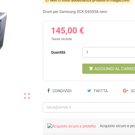
Non ci sono abbastanza prodotti in magazzino

Drum per Samsung SCX-D6555A nero
145,00 €
Tasse incluse
Quantità
AGGIUNGI AL CARRE

CONDIVIDI
TWITTA
GO

Acquisto sicuro e pro