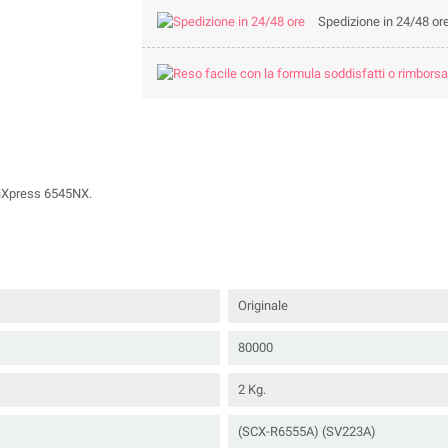
Spedizione in 24/48 or
iXpress 6545NX.
Originale
80000
2 Kg.
(SCX-R6555A) (SV223A)