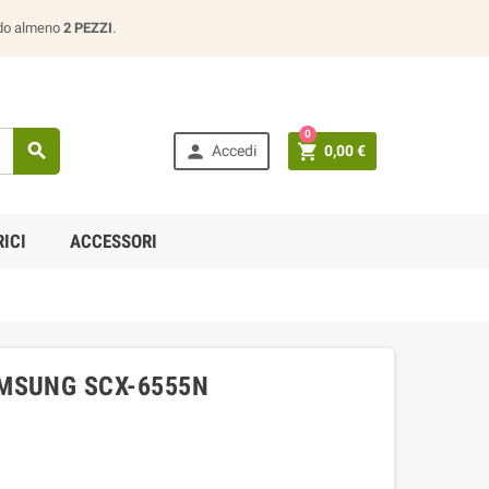
ando almeno
2 PEZZI
.
0



Accedi
0,00 €
ICI
ACCESSORI
MSUNG SCX-6555N