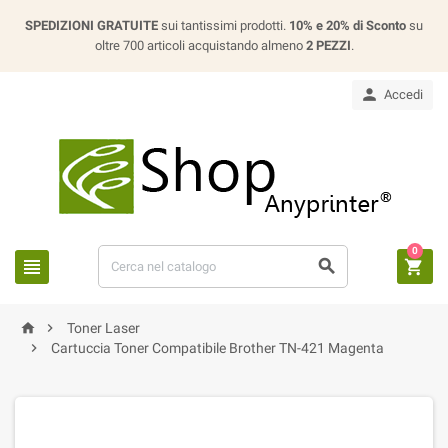
SPEDIZIONI GRATUITE
sui tantissimi prodotti.
10% e 20% di Sconto
su
oltre 700 articoli acquistando almeno
2 PEZZI
.

Accedi
0





Toner Laser

Cartuccia Toner Compatibile Brother TN-421 Magenta