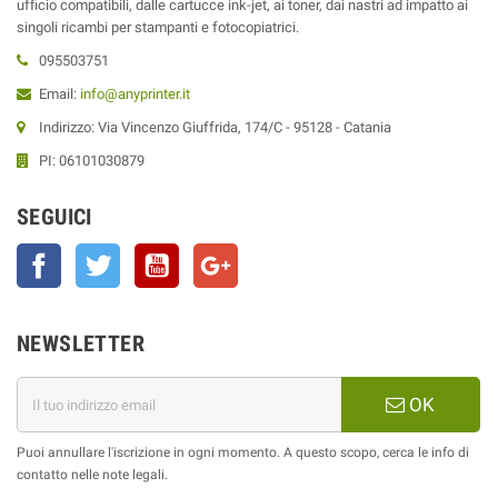
ufficio compatibili, dalle cartucce ink-jet, ai toner, dai nastri ad impatto ai
singoli ricambi per stampanti e fotocopiatrici.
095503751
Email:
info@anyprinter.it
Indirizzo: Via Vincenzo Giuffrida, 174/C - 95128 - Catania
PI: 06101030879
SEGUICI
Facebook
Twitter
YouTube
Google+
NEWSLETTER
OK
Puoi annullare l'iscrizione in ogni momento. A questo scopo, cerca le info di
contatto nelle note legali.