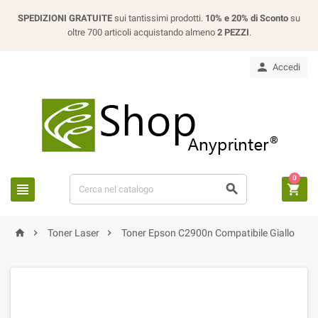
SPEDIZIONI GRATUITE
sui tantissimi prodotti.
10% e 20% di Sconto
su
oltre 700 articoli acquistando almeno
2 PEZZI
.

Accedi
0






Toner Laser
Toner Epson C2900n Compatibile Giallo