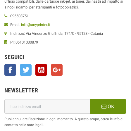
ufficio compatibili, dalle cartucce ink-jet, ai toner, dai nastri ad impatto ai
singoli ricambi per stampanti e fotocopiatrici.
095503751
Email:
info@anyprinter.it
Indirizzo: Via Vincenzo Giuffrida, 174/C - 95128 - Catania
PI: 06101030879
SEGUICI
Facebook
Twitter
YouTube
Google+
NEWSLETTER
OK
Puoi annullare l'iscrizione in ogni momento. A questo scopo, cerca le info di
contatto nelle note legali.