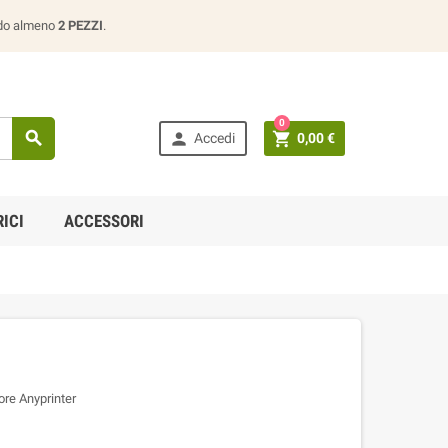
ando almeno
2 PEZZI
.
0



Accedi
0,00 €
ICI
ACCESSORI
re Anyprinter