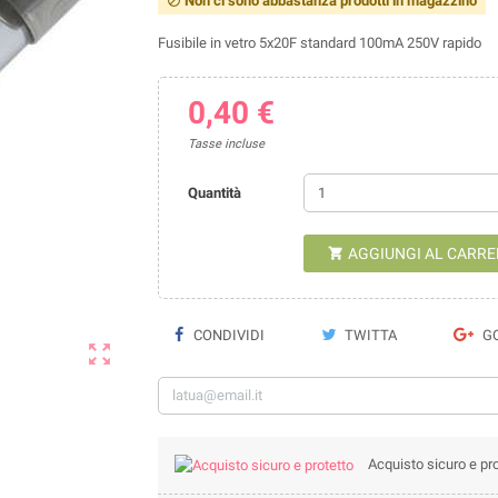
Non ci sono abbastanza prodotti in magazzino

Fusibile in vetro 5x20F standard 100mA 250V rapido
0,40 €
Tasse incluse
Quantità
AGGIUNGI AL CARRE

CONDIVIDI
TWITTA
GO

Acquisto sicuro e pro