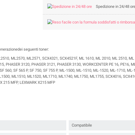
Spedizione in 24/48 or
enerazionedei seguenti toner:
0, ML2570, ML2571, SCX4321, SCX4521F, ML 1610, ML 2010, ML 2510, ML 25
, PHASER 3120, PHASER 3121, PHASER 3130, WORKCENTER PE 16, PE16, ML 1
SF 560, SF 565 P, SF 750, SF 755 P, ML-1500, ML-1510, ML-1520, ML-1710, ML
, ML1500, ML1510, ML1520, ML1710, ML1740, ML1750, ML1755, SCX4016, SCX41
K X 215 MFP, LEXMARK X215 MFP
Compatibile