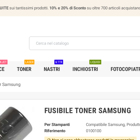
UITE
sui tantissimi prodotti.
10% e 20% di Sconto
su oltre 700 articoli acquist
K-JET
LASER
& TTR
LIQUIDI
CE
TONER
NASTRI
INCHIOSTRI
FOTOCOPIATR
er Samsung
FUSIBILE TONER SAMSUNG
Per Stampanti
Compatibile Samsung, Produtto
Riferimento
0100100