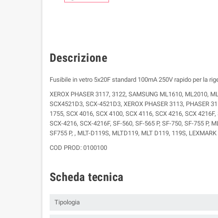
Descrizione
Fusibile in vetro 5x20F standard 100mA 250V rapido per la rig
XEROX PHASER 3117, 3122, SAMSUNG ML1610, ML2010, ML251
SCX4521D3, SCX-4521D3, XEROX PHASER 3113, PHASER 3115
1755, SCX 4016, SCX 4100, SCX 4116, SCX 4216, SCX 4216F, 
SCX-4216, SCX-4216F, SF-560, SF-565 P, SF-750, SF-755 P
SF755 P, , MLT-D119S, MLTD119, MLT D119, 119S, LEXMAR
COD PROD: 0100100
Scheda tecnica
Tipologia