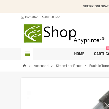
SPEDIZIONI GRAT
Contattaci
095503751
IN

HOME
CARTUC




Accessori
Sistemi per Reset
Fusibile Ton