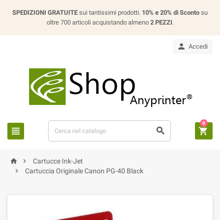
SPEDIZIONI GRATUITE
sui tantissimi prodotti.
10% e 20% di Sconto
su
oltre 700 articoli acquistando almeno
2 PEZZI
.

Accedi
0





Cartucce Ink-Jet

Cartuccia Originale Canon PG-40 Black