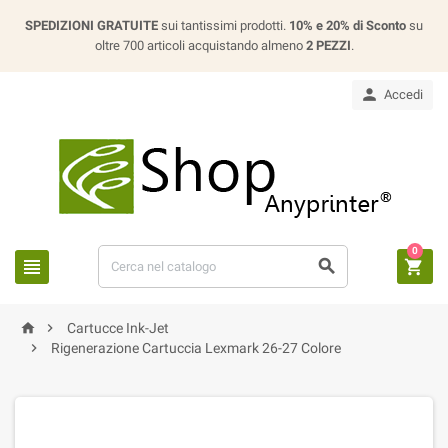
SPEDIZIONI GRATUITE
sui tantissimi prodotti.
10% e 20% di Sconto
su
oltre 700 articoli acquistando almeno
2 PEZZI
.

Accedi
0





Cartucce Ink-Jet

Rigenerazione Cartuccia Lexmark 26-27 Colore