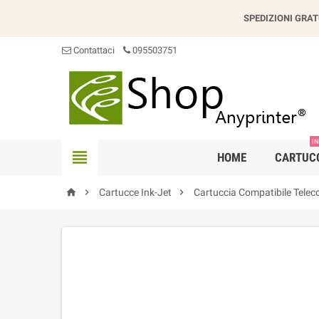
SPEDIZIONI GRAT
Contattaci
095503751
IN

HOME
CARTUC



Cartucce Ink-Jet
Cartuccia Compatibile Telec