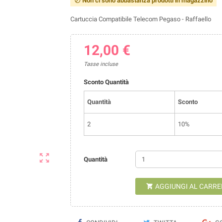
Non ci sono abbastanza prodotti in magazzino

Cartuccia Compatibile Telecom Pegaso - Raffaello
12,00 €
Tasse incluse
Sconto Quantità
Quantità
Sconto
2
10%

Quantità
AGGIUNGI AL CARRE
