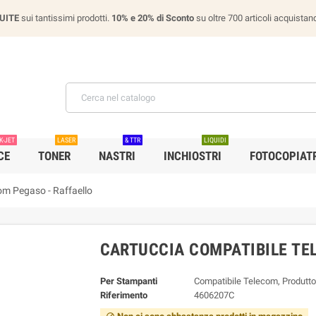
UITE
sui tantissimi prodotti.
10% e 20% di Sconto
su oltre 700 articoli acquist
K-JET
LASER
& TTR
LIQUIDI
CE
TONER
NASTRI
INCHIOSTRI
FOTOCOPIATR
om Pegaso - Raffaello
CARTUCCIA COMPATIBILE TE
Per Stampanti
Compatibile Telecom, Produtto
Riferimento
4606207C