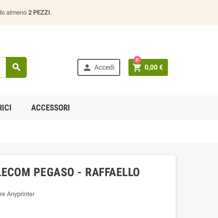
ando almeno
2 PEZZI
.
0



Accedi
0,00 €
ICI
ACCESSORI
LECOM PEGASO - RAFFAELLO
re Anyprinter