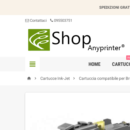
SPEDIZIONI GRAT
Contattaci
095503751
IN

HOME
CARTUC



Cartucce Ink-Jet
Cartuccia compatibile per B