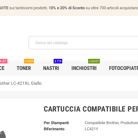
UITE
sui tantissimi prodotti.
10% e 20% di Sconto
su oltre 700 articoli acquist
K-JET
LASER
& TTR
LIQUIDI
CE
TONER
NASTRI
INCHIOSTRI
FOTOCOPIATR
rother LC-421XL Giallo
CARTUCCIA COMPATIBILE PER
Per Stampanti
Compatibile Brother, Produttor
Riferimento
LC421Y