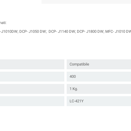
ati:
J1010DW; DCP- J1050 DW; DCP- J1140 DW; DCP- J1800 DW; MFC- J1010 D
Compatibile
400
1 Kg.
LC-421Y