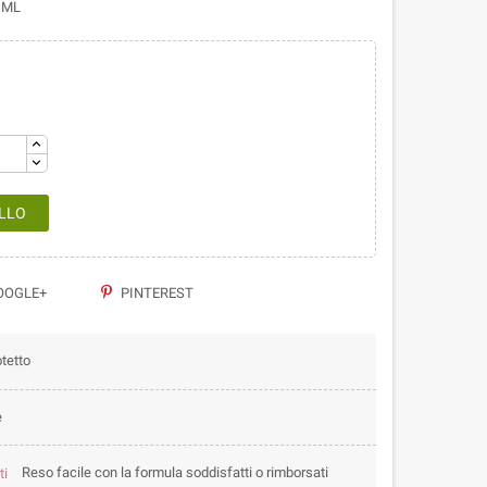
5 ML
LLO
OGLE+
PINTEREST
tetto
e
Reso facile con la formula soddisfatti o rimborsati