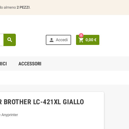
ando almeno
2 PEZZI
.
0



Accedi
0,00 €
ICI
ACCESSORI
 BROTHER LC-421XL GIALLO
e Anyprinter