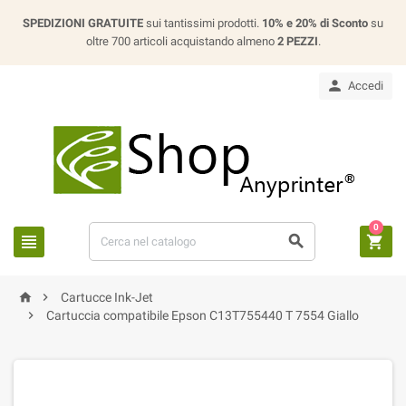
SPEDIZIONI GRATUITE
sui tantissimi prodotti.
10% e 20% di Sconto
su
oltre 700 articoli acquistando almeno
2 PEZZI
.

Accedi
0





Cartucce Ink-Jet

Cartuccia compatibile Epson C13T755440 T 7554 Giallo