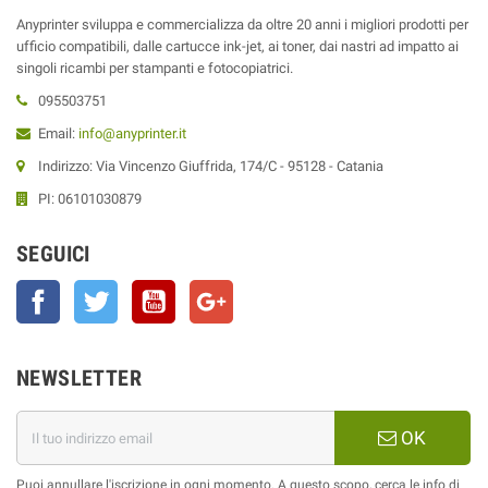
Anyprinter sviluppa e commercializza da oltre 20 anni i migliori prodotti per
ufficio compatibili, dalle cartucce ink-jet, ai toner, dai nastri ad impatto ai
singoli ricambi per stampanti e fotocopiatrici.
095503751
Email:
info@anyprinter.it
Indirizzo: Via Vincenzo Giuffrida, 174/C - 95128 - Catania
PI: 06101030879
SEGUICI
Facebook
Twitter
YouTube
Google+
NEWSLETTER
OK
Puoi annullare l'iscrizione in ogni momento. A questo scopo, cerca le info di