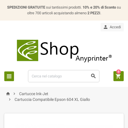
SPEDIZIONI GRATUITE
sui tantissimi prodotti.
10% e 20% di Sconto
su
oltre 700 articoli acquistando almeno
2 PEZZI
.

Accedi
0





Cartucce Ink-Jet

Cartuccia Compatibile Epson 604 XL Giallo