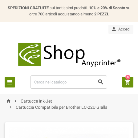
SPEDIZIONI GRATUITE
sui tantissimi prodotti.
10% e 20% di Sconto
su
oltre 700 articoli acquistando almeno
2 PEZZI
.

Accedi
0





Cartucce Ink-Jet

Cartuccia Compatibile per Brother LC-22U GIalla