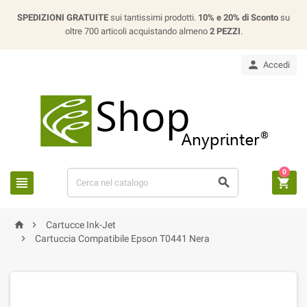
SPEDIZIONI GRATUITE
sui tantissimi prodotti.
10% e 20% di Sconto
su
oltre 700 articoli acquistando almeno
2 PEZZI
.

Accedi
0





Cartucce Ink-Jet

Cartuccia Compatibile Epson T0441 Nera