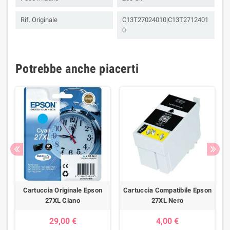
Rif. Originale
C13T27024010|C13T2712401
0
Potrebbe anche piacerti
n
Cartuccia Originale Epson
Cartuccia Compatibile Epson
27XL Ciano
27XL Nero
29,00 €
4,00 €