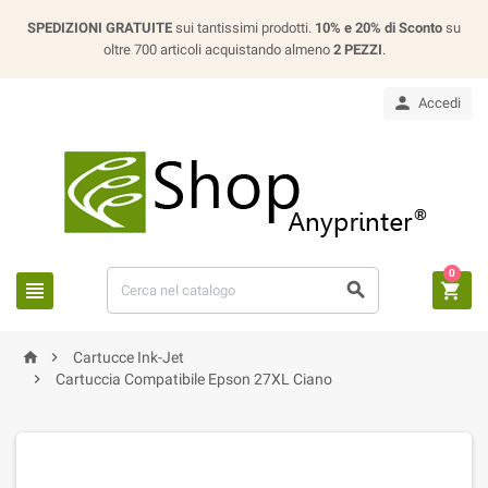
SPEDIZIONI GRATUITE
sui tantissimi prodotti.
10% e 20% di Sconto
su
oltre 700 articoli acquistando almeno
2 PEZZI
.

Accedi
0





Cartucce Ink-Jet

Cartuccia Compatibile Epson 27XL Ciano